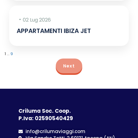
02 Lug 2026
APPARTAMENTI IBIZA JET
1
…
9
Next
Criluma Soc. Coop.
P.Iva: 02590540429
info@crilumaviaggi.com