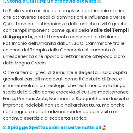
1. Storia e Cultura
: un crocevia di civiltà
La Sicilia vanta un ricco e complesso patrimonio storico
che attraversa secoli di dominazioni e influenze diverse.
Qui si trovano testimonianze delle antiche civiltà greche,
con templi imponenti come quelli della
Valle dei Templi
di Agrigento
, perfettamente conservati e dichiarati
Patrimonio dell’Umanità dall’UNESCO. Camminare tra le
colonne del Tempio della Concordia al tramonto è
un’esperienza che riporta direttamente all’epoca d’oro
della Magna Grecia.
Oltre ai templi greci di Selinunte e Segesta, l’isola ospita
grandiosi castelli medievali, come il Castello di Erice, e
innumerevoli siti archeologici che testimoniano la lunga
storia della Sicilia come crocevia di culture mediterranee.
Fenici, Romani, Arabi, Normanni e Spagnoli hanno lasciato
impronte indelebili non solo nell’architettura, ma anche
nella lingua e nelle tradizioni, rendendo ogni visita un
continuo esercizio di scoperta storica.
2. Spiagge Spettacolari e riserve naturali