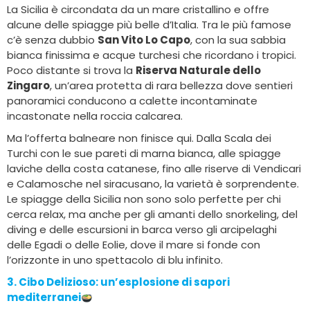
La Sicilia è circondata da un mare cristallino e offre
alcune delle spiagge più belle d’Italia. Tra le più famose
c’è senza dubbio
San Vito Lo Capo
, con la sua sabbia
bianca finissima e acque turchesi che ricordano i tropici.
Poco distante si trova la
Riserva Naturale dello
Zingaro
, un’area protetta di rara bellezza dove sentieri
panoramici conducono a calette incontaminate
incastonate nella roccia calcarea.
Ma l’offerta balneare non finisce qui. Dalla Scala dei
Turchi con le sue pareti di marna bianca, alle spiagge
laviche della costa catanese, fino alle riserve di Vendicari
e Calamosche nel siracusano, la varietà è sorprendente.
Le spiagge della Sicilia non sono solo perfette per chi
cerca relax, ma anche per gli amanti dello snorkeling, del
diving e delle escursioni in barca verso gli arcipelaghi
delle Egadi o delle Eolie, dove il mare si fonde con
l’orizzonte in uno spettacolo di blu infinito.
3. Cibo Delizioso
: un’esplosione di sapori
mediterranei