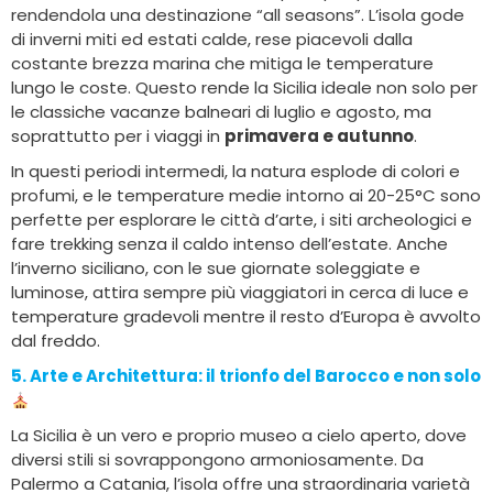
rendendola una destinazione “all seasons”. L’isola gode
di inverni miti ed estati calde, rese piacevoli dalla
costante brezza marina che mitiga le temperature
lungo le coste. Questo rende la Sicilia ideale non solo per
le classiche vacanze balneari di luglio e agosto, ma
soprattutto per i viaggi in
primavera e autunno
.
In questi periodi intermedi, la natura esplode di colori e
profumi, e le temperature medie intorno ai 20-25°C sono
perfette per esplorare le città d’arte, i siti archeologici e
fare trekking senza il caldo intenso dell’estate. Anche
l’inverno siciliano, con le sue giornate soleggiate e
luminose, attira sempre più viaggiatori in cerca di luce e
temperature gradevoli mentre il resto d’Europa è avvolto
dal freddo.
5. Arte e Architettura
: il trionfo del Barocco e non solo
La Sicilia è un vero e proprio museo a cielo aperto, dove
diversi stili si sovrappongono armoniosamente. Da
Palermo a Catania, l’isola offre una straordinaria varietà