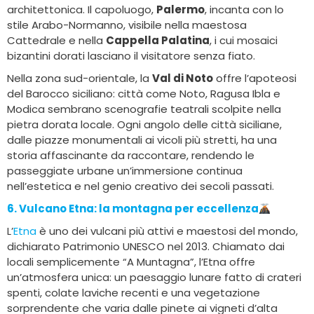
architettonica. Il capoluogo,
Palermo
, incanta con lo
stile Arabo-Normanno, visibile nella maestosa
Cattedrale e nella
Cappella Palatina
, i cui mosaici
bizantini dorati lasciano il visitatore senza fiato.
Nella zona sud-orientale, la
Val di Noto
offre l’apoteosi
del Barocco siciliano: città come Noto, Ragusa Ibla e
Modica sembrano scenografie teatrali scolpite nella
pietra dorata locale. Ogni angolo delle città siciliane,
dalle piazze monumentali ai vicoli più stretti, ha una
storia affascinante da raccontare, rendendo le
passeggiate urbane un’immersione continua
nell’estetica e nel genio creativo dei secoli passati.
6. Vulcano Etna: la montagna per eccellenza
L’
Etna
è uno dei vulcani più attivi e maestosi del mondo,
dichiarato Patrimonio UNESCO nel 2013. Chiamato dai
locali semplicemente “A Muntagna”, l’Etna offre
un’atmosfera unica: un paesaggio lunare fatto di crateri
spenti, colate laviche recenti e una vegetazione
sorprendente che varia dalle pinete ai vigneti d’alta