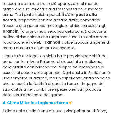
La cucina siciliana è tra le più apprezzate al mondo
grazie alla sua varietà e alla freschezza delle materie
prime. Tra i piatti tipici imperdibili c’è la
pasta alla
norma
, preparata con melanzane fritte, pomodoro
fresco e una generosa grattugiata di ricotta salata; gli
arancini
(o arancine, a seconda della zona), croccanti
palline di riso ripiene che rappresentano il re dello street
food locale; e i celebri
cannoli
, cialde croccanti ripiene di
crema di ricotta di pecora zuccherata.
Ogni città e villaggio in Sicilia ha le proprie specialità: dal
pane con la milza a Palermo al cioccolato modicano,
dalla granita con brioche “col tuppo” del messinese al
cuscus di pesce del trapanese. Ogni pasto in Sicilia non è
una semplice nutrizione, ma un’esperienza antropologica
che racconta la fertilità di questa terra e l’ingegno dei
suoi abitanti nel combinare spezie orientali, prodotti
della terra e pescato del giorno.
4. Clima Mite
: la stagione eterna
Il clima della Sicilia è uno dei suoi principali punti di forza,