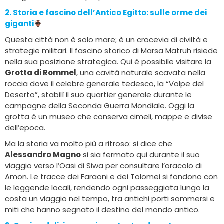
2. Storia e fascino dell’Antico Egitto
: sulle orme dei
giganti
Questa città non è solo mare; è un crocevia di civiltà e
strategie militari. Il fascino storico di Marsa Matruh risiede
nella sua posizione strategica. Qui è possibile visitare la
Grotta di Rommel
, una cavità naturale scavata nella
roccia dove il celebre generale tedesco, la “Volpe del
Deserto”, stabilì il suo quartier generale durante le
campagne della Seconda Guerra Mondiale. Oggi la
grotta è un museo che conserva cimeli, mappe e divise
dell’epoca.
Ma la storia va molto più a ritroso: si dice che
Alessandro Magno
si sia fermato qui durante il suo
viaggio verso l’Oasi di Siwa per consultare l’oracolo di
Amon. Le tracce dei Faraoni e dei Tolomei si fondono con
le leggende locali, rendendo ogni passeggiata lungo la
costa un viaggio nel tempo, tra antichi porti sommersi e
miti che hanno segnato il destino del mondo antico.