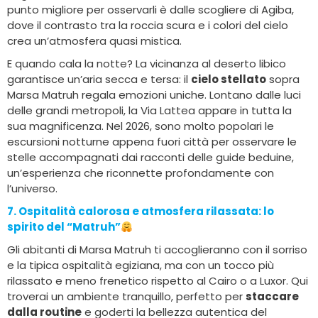
punto migliore per osservarli è dalle scogliere di Agiba,
dove il contrasto tra la roccia scura e i colori del cielo
crea un’atmosfera quasi mistica.
E quando cala la notte? La vicinanza al deserto libico
garantisce un’aria secca e tersa: il
cielo stellato
sopra
Marsa Matruh regala emozioni uniche. Lontano dalle luci
delle grandi metropoli, la Via Lattea appare in tutta la
sua magnificenza. Nel 2026, sono molto popolari le
escursioni notturne appena fuori città per osservare le
stelle accompagnati dai racconti delle guide beduine,
un’esperienza che riconnette profondamente con
l’universo.
7. Ospitalità calorosa e atmosfera rilassata
: lo
spirito del “Matruh”
Gli abitanti di Marsa Matruh ti accoglieranno con il sorriso
e la tipica ospitalità egiziana, ma con un tocco più
rilassato e meno frenetico rispetto al Cairo o a Luxor. Qui
troverai un ambiente tranquillo, perfetto per
staccare
dalla routine
e goderti la bellezza autentica del