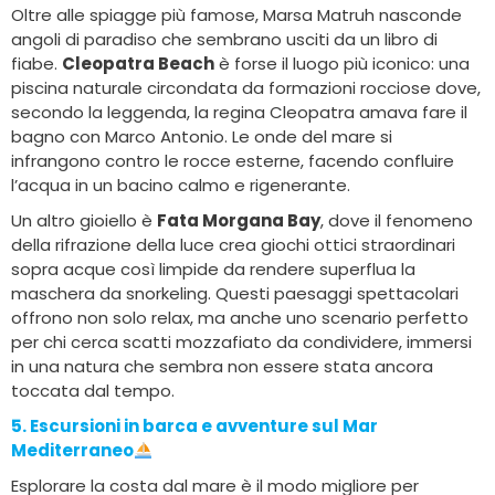
Oltre alle spiagge più famose, Marsa Matruh nasconde
angoli di paradiso che sembrano usciti da un libro di
fiabe.
Cleopatra Beach
è forse il luogo più iconico: una
piscina naturale circondata da formazioni rocciose dove,
secondo la leggenda, la regina Cleopatra amava fare il
bagno con Marco Antonio. Le onde del mare si
infrangono contro le rocce esterne, facendo confluire
l’acqua in un bacino calmo e rigenerante.
Un altro gioiello è
Fata Morgana Bay
, dove il fenomeno
della rifrazione della luce crea giochi ottici straordinari
sopra acque così limpide da rendere superflua la
maschera da snorkeling. Questi paesaggi spettacolari
offrono non solo relax, ma anche uno scenario perfetto
per chi cerca scatti mozzafiato da condividere, immersi
in una natura che sembra non essere stata ancora
toccata dal tempo.
5. Escursioni in barca e avventure sul Mar
Mediterraneo
Esplorare la costa dal mare è il modo migliore per