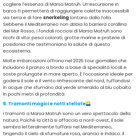
cogliere l’essenza di Marsa Matruh. Un’escursione in
barca ti permetterà di raggiungere calette inaccessibili
via terra e di fare
snorkeling
lontano dalla folla.
Sebbene il Mediterraneo non abbia la barriera corallina
del Mar Rosso, i fondali rocciosi di Marsa Matruh sono
ricchi di vita: pesci colorati, grotte marine e praterie di
posidonia che testimoniano la salute di questo
ecosistema.
Molte imbarcazioni offrono nel 2026 tour giornalieri che
includono il pranzo a bordo a base di specialità locali e
soste prolungate in mare aperto. È l’occasione ideale per
godersi il sole e il vento rinfrescante del nord, tuffandosi
in acque che sfumano dal verde smeraldo al blu cobalto
in pochi metri di profondità.
6. Tramonti magici e notti stellate
I tramonti a Marsa Matruh sono un vero spettacolo della
natura. Poiché la città si affaccia a nord-ovest, il sole
sembra letteralmente tuffarsi nel Mediterraneo,
tingendo il cielo di sfumature rosa, arancio e indaco. Il