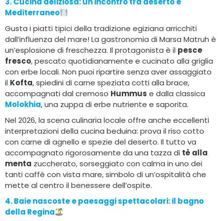
3. Cucina deliziosa
: un incontro tra deserto e
Mediterraneo
Gusta i piatti tipici della tradizione egiziana arricchiti
dall’influenza del mare! La gastronomia di Marsa Matruh è
un’esplosione di freschezza. Il protagonista è il
pesce
fresco
, pescato quotidianamente e cucinato alla griglia
con erbe locali. Non puoi ripartire senza aver assaggiato
il
Kofta
, spiedini di carne speziata cotti alla brace,
accompagnati dal cremoso
Hummus
e dalla classica
Molokhia
, una zuppa di erbe nutriente e saporita.
Nel 2026, la scena culinaria locale offre anche eccellenti
interpretazioni della cucina beduina: prova il riso cotto
con carne di agnello e spezie del deserto. Il tutto va
accompagnato rigorosamente da una tazza di
tè alla
menta
zuccherato, sorseggiato con calma in uno dei
tanti caffè con vista mare, simbolo di un’ospitalità che
mette al centro il benessere dell’ospite.
4. Baie nascoste e paesaggi spettacolari
: il bagno
della Regina