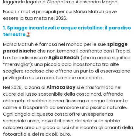
leggende legate a Cleopatra e Alessandro Magno.
Ecco i 7 motivi principali per cui Marsa Matruh deve
essere la tua meta nel 2026.
1. Spiagge incantevoli e acque cristalline
: il paradiso
terrestre
Marsa Matruh è famosa nel mondo per le sue
spiagge
paradisiache
che non temono il confronto con i Tropici.
La star indiscussa è
Agiba Beach
(che in arabo significa
“meraviglia”): una piccola baia incastonata tra alte
scogliere rocciose che offrono un punto di osservazione
privilegiato su un mare turchese accecante.
Nel 2026, la zona di
Almaza Bay
si è trasformata nel
cuore del lusso sostenibile della costa nord, offrendo
chilometri di sabbia bianca finissima e acque talmente
calme e trasparenti da sembrare una piscina naturale.
Ogni angolo di questa costa offre un’esperienza
sensoriale unica, dove il riflesso del sole sulla sabbia
calcarea crea un gioco di luci che incanta gli amanti della
fotografia e del relax più puro.