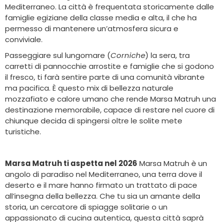
Mediterraneo. La città è frequentata storicamente dalle
famiglie egiziane della classe media e alta, il che ha
permesso di mantenere un’atmosfera sicura e
conviviale.
Passeggiare sul lungomare (
Corniche
) la sera, tra
carretti di pannocchie arrostite e famiglie che si godono
il fresco, ti farà sentire parte di una comunità vibrante
ma pacifica. È questo mix di bellezza naturale
mozzafiato e calore umano che rende Marsa Matruh una
destinazione memorabile, capace di restare nel cuore di
chiunque decida di spingersi oltre le solite mete
turistiche.
Marsa Matruh ti aspetta nel 2026
Marsa Matruh è un
angolo di paradiso nel Mediterraneo, una terra dove il
deserto e il mare hanno firmato un trattato di pace
all’insegna della bellezza. Che tu sia un amante della
storia, un cercatore di spiagge solitarie o un
appassionato di cucina autentica, questa città saprà