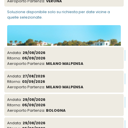
Aeroporto Partenza:
VERONA
Soluzione disponibile solo su richiesta per date vicine a
quelle selezionate.
Andata:
29/08/2026
Tipologia Camera:
BILOCALE STANDARD - DOM
Ritorno:
05/09/2026
Camere Diponibili:
Aeroporto Partenza:
MILANO MALPENSA