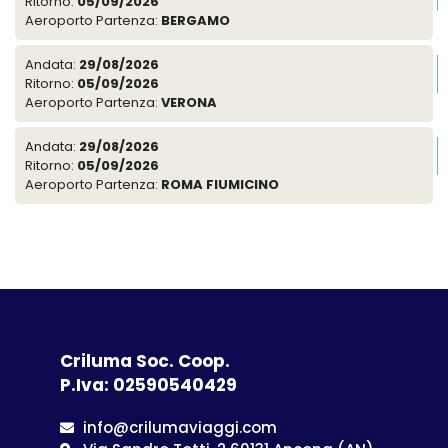
IN RICHIESTA
Andata:
27/08/2026
Tipologia Pacchetto:
Ritorno:
03/09/2026
Volo e Soggiorno
Aeroporto Partenza:
MILANO MALPENSA
Adulti:
2
Bambini:
0
Andata:
29/08/2026
Prezzo:
Ritorno:
05/09/2026
1610.5 €
Aeroporto Partenza:
BOLOGNA
Andata:
29/08/2026
Ritorno:
05/09/2026
Aeroporto Partenza:
BERGAMO
Andata:
29/08/2026
Ritorno:
05/09/2026
Aeroporto Partenza:
VERONA
Andata:
29/08/2026
Ritorno:
05/09/2026
Aeroporto Partenza:
ROMA FIUMICINO