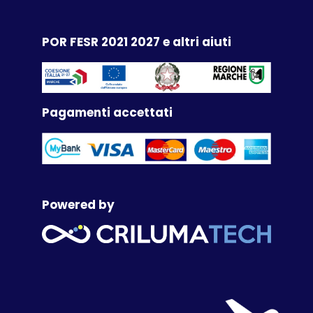
Link utili:
Criluma TV
Liste nozze
Ferrovia Subappennina Italica
Viaggia e adotta uno studente
Aiuti di stato
Itinerario della bellezza
POR FESR 2021 2027 e altri aiuti
Pagamenti accettati