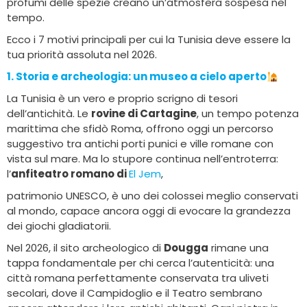
profumi delle spezie creano un’atmosfera sospesa nel
tempo.
Ecco i 7 motivi principali per cui la Tunisia deve essere la
tua priorità assoluta nel 2026.
1. Storia e archeologia:
un museo a cielo aperto
La Tunisia è un vero e proprio scrigno di tesori
dell’antichità. Le
rovine di Cartagine
, un tempo potenza
marittima che sfidò Roma, offrono oggi un percorso
suggestivo tra antichi porti punici e ville romane con
vista sul mare. Ma lo stupore continua nell’entroterra:
l’
anfiteatro romano di
El Jem
,
patrimonio UNESCO, è uno dei colossei meglio conservati
al mondo, capace ancora oggi di evocare la grandezza
dei giochi gladiatorii.
Nel 2026, il sito archeologico di
Dougga
rimane una
tappa fondamentale per chi cerca l’autenticità: una
città romana perfettamente conservata tra uliveti
secolari, dove il Campidoglio e il Teatro sembrano