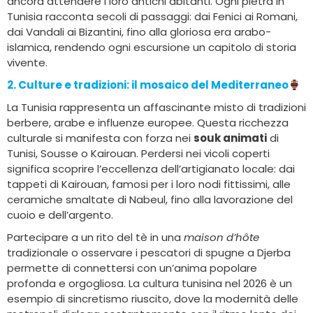
ancora attendere i loro antichi abitanti. Ogni pietra in
Tunisia racconta secoli di passaggi: dai Fenici ai Romani,
dai Vandali ai Bizantini, fino alla gloriosa era arabo-
islamica, rendendo ogni escursione un capitolo di storia
vivente.
2. Culture e tradizioni:
il mosaico del Mediterraneo
La Tunisia rappresenta un affascinante misto di tradizioni
berbere, arabe e influenze europee. Questa ricchezza
culturale si manifesta con forza nei
souk animati
di
Tunisi, Sousse o Kairouan. Perdersi nei vicoli coperti
significa scoprire l’eccellenza dell’artigianato locale: dai
tappeti di Kairouan, famosi per i loro nodi fittissimi, alle
ceramiche smaltate di Nabeul, fino alla lavorazione del
cuoio e dell’argento.
Partecipare a un rito del tè in una
maison d’hôte
tradizionale o osservare i pescatori di spugne a Djerba
permette di connettersi con un’anima popolare
profonda e orgogliosa. La cultura tunisina nel 2026 è un
esempio di sincretismo riuscito, dove la modernità delle