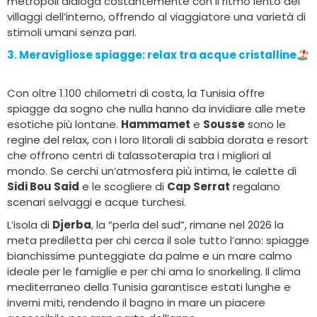
metropoli dialoga costantemente con il ritmo lento dei
villaggi dell’interno, offrendo al viaggiatore una varietà di
stimoli umani senza pari.
3. Meravigliose spiagge:
relax tra acque cristalline
Con oltre 1.100 chilometri di costa, la Tunisia offre
spiagge da sogno che nulla hanno da invidiare alle mete
esotiche più lontane.
Hammamet
e
Sousse
sono le
regine del relax, con i loro litorali di sabbia dorata e resort
che offrono centri di talassoterapia tra i migliori al
mondo. Se cerchi un’atmosfera più intima, le calette di
Sidi Bou Said
e le scogliere di
Cap Serrat
regalano
scenari selvaggi e acque turchesi.
L’isola di
Djerba
, la “perla del sud”, rimane nel 2026 la
meta prediletta per chi cerca il sole tutto l’anno: spiagge
bianchissime punteggiate da palme e un mare calmo
ideale per le famiglie e per chi ama lo snorkeling. Il clima
mediterraneo della Tunisia garantisce estati lunghe e
inverni miti, rendendo il bagno in mare un piacere