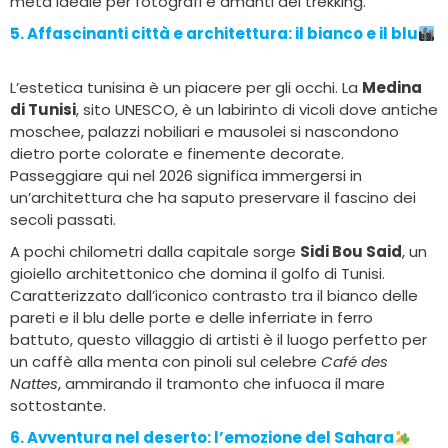
meta ideale per fotografi e amanti del trekking.
5. Affascinanti città e architettura:
il bianco e il blu
L’estetica tunisina è un piacere per gli occhi. La
Medina
di Tunisi
, sito UNESCO, è un labirinto di vicoli dove antiche
moschee, palazzi nobiliari e mausolei si nascondono
dietro porte colorate e finemente decorate.
Passeggiare qui nel 2026 significa immergersi in
un’architettura che ha saputo preservare il fascino dei
secoli passati.
A pochi chilometri dalla capitale sorge
Sidi Bou Said
, un
gioiello architettonico che domina il golfo di Tunisi.
Caratterizzato dall’iconico contrasto tra il bianco delle
pareti e il blu delle porte e delle inferriate in ferro
battuto, questo villaggio di artisti è il luogo perfetto per
un caffè alla menta con pinoli sul celebre
Café des
Nattes
, ammirando il tramonto che infuoca il mare
sottostante.
6. Avventura nel deserto:
l’emozione del Sahara