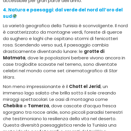
accessibile per gran parte dell’anno.
4. Natura e paesaggi:
dal verde del nord all’oro del
sud
La varietà geografica della Tunisia è sconvolgente. Il nord
è caratterizzato da montagne verdi, foreste di querce
da sughero e laghi che ospitano stormi di fenicotteri
rosa. Scendendo verso sud, il paesaggio cambia
drasticamente diventando lunare: le
grotte di
Matmata
, dove le popolazioni berbere vivono ancora in
case troglodite scavate nel terreno, sono diventate
celebri nel mondo come set cinematografico di
Star
Wars
.
Non meno impressionante è il
Chott el Jerid
, un
immenso lago salato che brilla sotto il sole creando
miraggi spettacolari. Le oasi di montagna come
Chebika
e
Tamerza
, dove cascate d’acqua fresca
sgorgano tra rocce aride, sono piccoli paradisi terrestri
che testimoniano la resilienza della vita nel deserto.
Questa diversità paesaggistica rende la Tunisia una