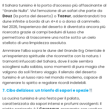
Il Sahara tunisino è la porta d’accesso più affascinante al
“Grande Nulla”. Vivi l’emozione di un safari che parte da
Douz
(la porta del deserto) o
Tozeur
, addentrandoti tra
dune infinite a bordo di un 4×4 o a dorso di cammello.
Nel 2026, l’esperienza del deserto è diventata ancora più
ricercata grazie ai campi beduini di lusso che
permettono di trascorrere una notte sotto un cielo
stellato di una limpidezza assoluta.
Ammirare l’alba sopra le dune del Grande Erg Orientale è
un’esperienza spirituale che riconnette con la natura. I
tramonti infuocati del Sahara, dove il sole sembra
sciogliersi sulla sabbia, sono momenti di pura magia che
valgono da soli l’intero viaggio. Il silenzio del deserto
tunisino è un lusso raro nel mondo moderno, capace di
rigenerare lo spirito e regalare ricordi indelebili.
7. Cibo delizioso
: un trionfo di sapori e spezie
La cucina tunisina è una festa per il palato,
caratterizzata da sapori intensi e profumi avvolgenti. Il
piatto nazionale è il
Couscous
, preparato con verdure