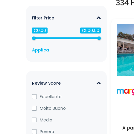
334 
Filter Price
€0,00
€500,00
Applica
Review Score
Eccellente
Molto Buono
Media
A pa
Povera