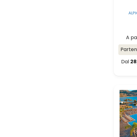
ALP
A pa
Parte
Dal
28