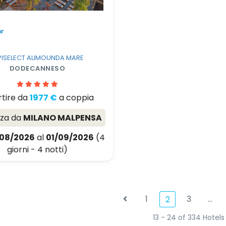
PISELECT ALIMOUNDA MARE
DODECANNESO
rtire da
1977 €
a coppia
nza da
MILANO MALPENSA
08/2026
al
01/09/2026
(4
giorni - 4 notti)
1
3
…
2
13 - 24 of 334 Hotels