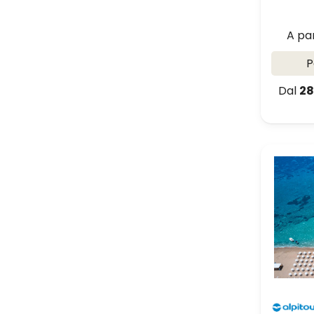
A pa
P
Dal
28