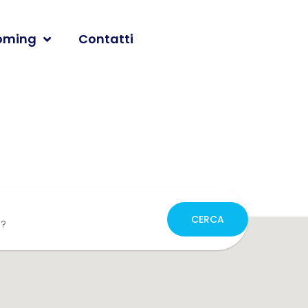
oming
Contatti
CERCA