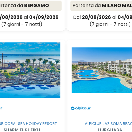
artenza da
BERGAMO
Partenza da
MILANO MA
/08/2026
al
04/09/2026
Dal
28/08/2026
al
04/0
(7 giorni - 7 notti)
(7 giorni - 7 notti)
UB CORAL SEA HOLIDAY RESORT
ALPICLUB JAZ SOMA BEA
SHARM EL SHEIKH
HURGHADA