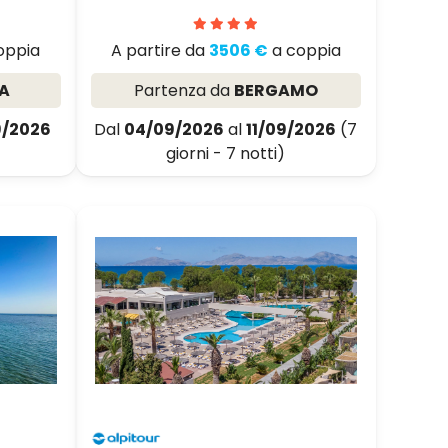
oppia
A partire da
3506 €
a coppia
A
Partenza da
BERGAMO
9/2026
Dal
04/09/2026
al
11/09/2026
(7
giorni - 7 notti)