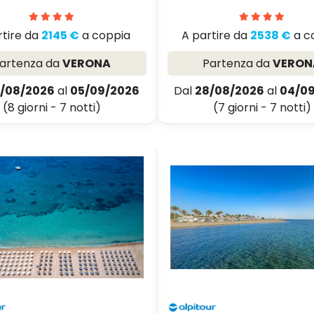
rtire da
2145 €
a coppia
A partire da
2538 €
a c
artenza da
VERONA
Partenza da
VERON
/08/2026
al
05/09/2026
Dal
28/08/2026
al
04/0
(8 giorni - 7 notti)
(7 giorni - 7 notti)