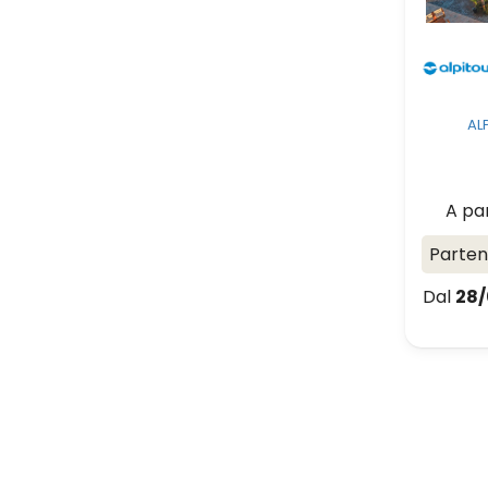
AL
A pa
Parte
Dal
28/