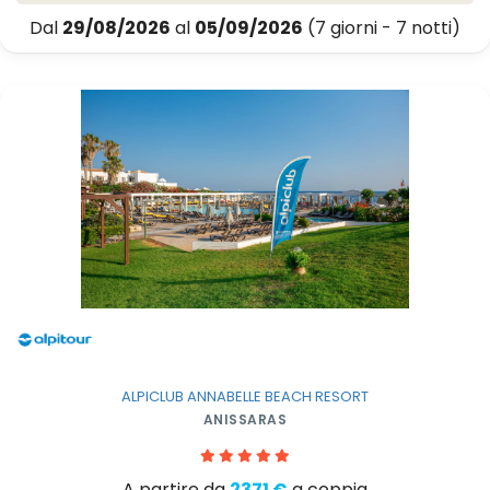
Dal
29/08/2026
al
05/09/2026
(7 giorni - 7 notti)
ALPICLUB ANNABELLE BEACH RESORT
ANISSARAS
A partire da
2371 €
a coppia