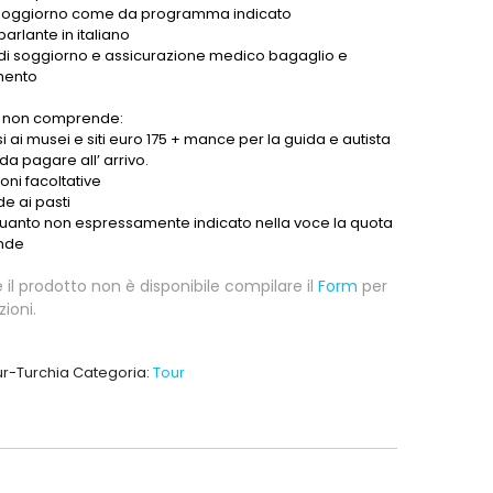
e soggiorno come da programma indicato
arlante in italiano
di soggiorno e assicurazione medico bagaglio e
mento
a non comprende:
i ai musei e siti euro 175 + mance per la guida e autista
da pagare all’ arrivo.
oni facoltative
e ai pasti
quanto non espressamente indicato nella voce la quota
nde
 il prodotto non è disponibile compilare il
Form
per
ioni.
ur-Turchia
Categoria:
Tour