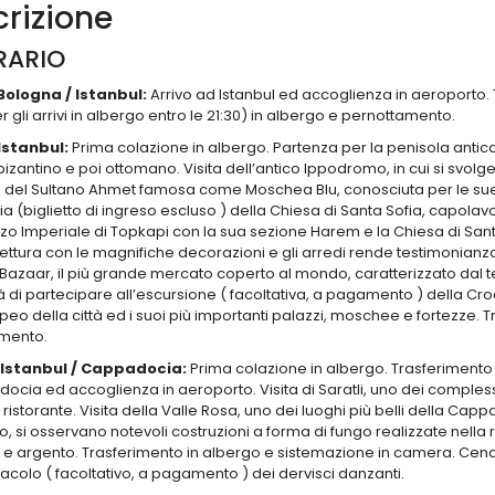
rizione
RARIO
 Bologna / Istanbul:
Arrivo ad Istanbul ed accoglienza in aeroporto.
 gli arrivi in albergo entro le 21:30) in albergo e pernottamento.
 Istanbul:
Prima colazione in albergo. Partenza per la penisola antica
izantino e poi ottomano. Visita dell’antico Ippodromo, in cui si svolge
del Sultano Ahmet famosa come Moschea Blu, conosciuta per le sue ma
 (biglietto di ingreso escluso ) della Chiesa di Santa Sofia, capolavoro
zo Imperiale di Topkapi con la sua sezione Harem e la Chiesa di Santa 
tettura con le magnifiche decorazioni e gli arredi rende testimonia
Bazaar, il più grande mercato coperto al mondo, caratterizzato dal te
tà di partecipare all’escursione ( facoltativa, a pagamento ) della Cro
eo della città ed i suoi più importanti palazzi, moschee e fortezze. T
mento.
 Istanbul / Cappadocia:
Prima colazione in albergo. Trasferimento 
ocia ed accoglienza in aeroporto. Visita di Saratli, uno dei complessi
 ristorante. Visita della Valle Rosa, uno dei luoghi più belli della Cap
o, si osservano notevoli costruzioni a forma di fungo realizzate nella 
 e argento. Trasferimento in albergo e sistemazione in camera. Cena 
tacolo ( facoltativo, a pagamento ) dei dervisci danzanti.