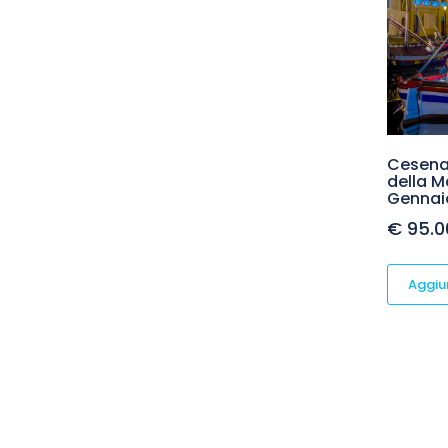
Cesenat
della Ma
Gennai
€
95.0
Aggiun