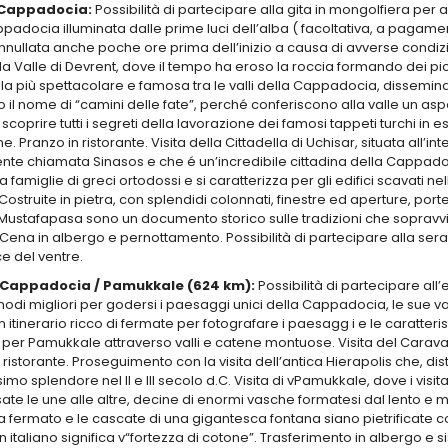
4 Cappadocia:
Possibilità di partecipare alla gita in mongolfiera per
padocia illuminata dalle prime luci dell’alba ( facoltativa, a pagamento
nullata anche poche ore prima dell’inizio a causa di avverse condiz
lla Valle di Devrent, dove il tempo ha eroso la roccia formando dei picc
a più spettacolare e famosa tra le valli della Cappadocia, disseminat
il nome di “camini delle fate”, perché conferiscono alla valle un as
 scoprire tutti i segreti della lavorazione dei famosi tappeti turchi in 
e. Pranzo in ristorante. Visita della Cittadella di Uchisar, situata all’
te chiamata Sinasos e che é un’incredibile cittadina della Cappadocia.
a famiglie di greci ortodossi e si caratterizza per gli edifici scavati
 Costruite in pietra, con splendidi colonnati, finestre ed aperture, porte
i Mustafapasa sono un documento storico sulle tradizioni che sopravvivo
Cena in albergo e pernottamento. Possibilità di partecipare alla serat
e del ventre.
4 Cappadocia / Pamukkale (624 km):
Possibilità di partecipare all
odi migliori per godersi i paesaggi unici della Cappadocia, le sue vall
Un itinerario ricco di fermate per fotografare i paesagg i e le caratter
per Pamukkale attraverso valli e catene montuose. Visita del Caravan
 ristorante. Proseguimento con la visita dell’antica Hierapolis che, dist
mo splendore nel II e III secolo d.C. Visita di vPamukkale, dove i visit
te le une alle altre, decine di enormi vasche formatesi dal lento e m
a fermato e le cascate di una gigantesca fontana siano pietrificate
in italiano significa v“fortezza di cotone”. Trasferimento in albergo 