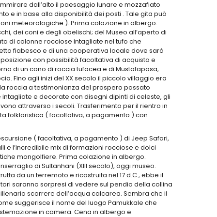
 ammirare dall’alto il paesaggio lunare e mozzafiato
 e in base alla disponibilità dei posti . Tale gita può
ioni meteorologiche ). Prima colazione in albergo.
hi, dei coni e degli obelischi; del Museo all’aperto di
a di colonne rocciose intagliate nel tufo che
petto fiabesco e di una cooperativa locale dove sarà
esposizione con possibilità facoltativa di acquisto e
interno di un cono di roccia tufacea e di Mustafapasa,
 Fino agli inizi del XX secolo il piccolo villaggio era
 nella roccia a testimonianza del prospero passato
 intagliate e decorate con disegni dipinti di celeste, gli
no attraverso i secoli. Trasferimento per il rientro in
a folkloristica ( facoltativa, a pagamento ) con
’escursione ( facoltativa, a pagamento ) di Jeep Safari,
i e l’incredibile mix di formazioni rocciose e dolci
istiche mongolfiere. Prima colazione in albergo.
serraglio di Sultanhani (XIII secolo), oggi museo.
rutta da un terremoto e ricostruita nel 17 d.C., ebbe il
atori saranno sorpresi di vedere sul pendio della collina
illenario scorrere dell’acqua calcarea. Sembra che il
 come suggerisce il nome del luogo Pamukkale che
e sistemazione in camera. Cena in albergo e