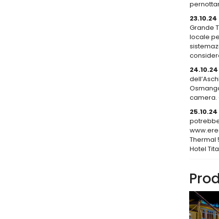
pernottam
23.10.24
Grande Te
locale pe
sistemazi
considera
24.10.24
dell’Asch
Osmangazi
camera. 
25.10.24
potrebbe 
www.eres
Thermal 
Hotel Tit
Prod