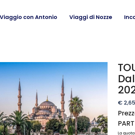
 Viaggio con Antonio
Viaggi di Nozze
Inc
TO
Dal
20
€
2,65
Prez
PART
La quot