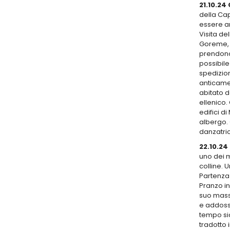
21.10.2
della Cap
essere an
Visita de
Goreme, l
prendono 
possibile
spedizion
anticamen
abitato d
ellenico.
edifici d
albergo. 
danzatric
22.10.2
uno dei m
colline. 
Partenza 
Pranzo in
suo massi
e addossa
tempo si
tradotto 