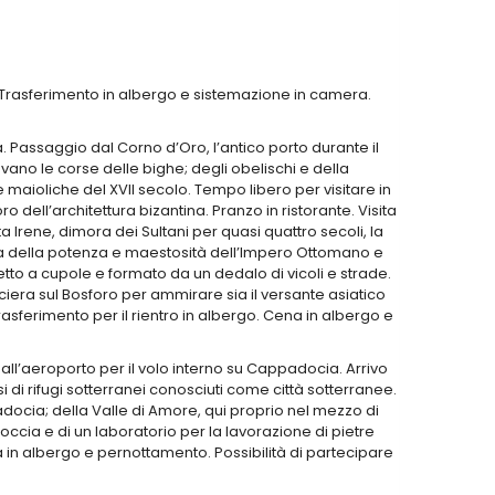
 Trasferimento in albergo e sistemazione in camera.
. Passaggio dal Corno d’Oro, l’antico porto durante il
vano le corse delle bighe; degli obelischi e della
ioliche del XVII secolo. Tempo libero per visitare in
 dell’architettura bizantina. Pranzo in ristorante. Visita
Irene, dimora dei Sultani per quasi quattro secoli, la
nza della potenza e maestosità dell’Impero Ottomano e
tto a cupole e formato da un dedalo di vicoli e strade.
ciera sul Bosforo per ammirare sia il versante asiatico
rasferimento per il rientro in albergo. Cena in albergo e
all’aeroporto per il volo interno su Cappadocia. Arrivo
 di rifugi sotterranei conosciuti come città sotterranee.
padocia; della Valle di Amore, qui proprio nel mezzo di
roccia e di un laboratorio per la lavorazione di pietre
in albergo e pernottamento. Possibilità di partecipare