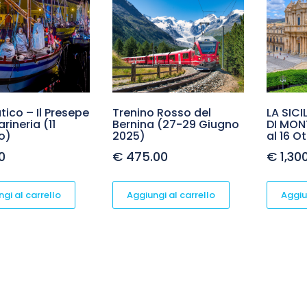
ico – Il Presepe
Trenino Rosso del
LA SIC
rineria (11
Bernina (27-29 Giugno
DI MON
o)
2025)
al 16 O
0
€
475.00
€
1,30
gi al carrello
Aggiungi al carrello
Aggiu