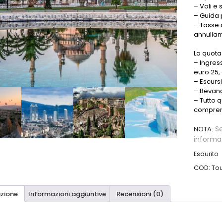
– Voli 
– Guida p
– Tasse 
annulla
La quot
– Ingress
euro 25, 
– Escursi
– Bevand
– Tutto 
compre
Se
NOTA:
informaz
Esaurito
COD:
To
izione
Informazioni aggiuntive
Recensioni (0)