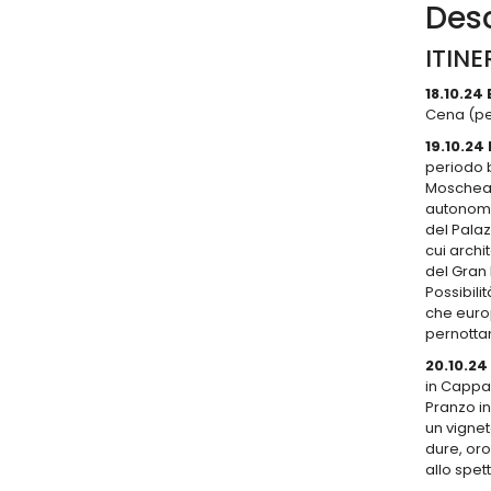
Desc
ITINE
18.10.24
Cena (per
19.10.24
periodo b
Moschea 
autonomia
del Palaz
cui archi
del Gran 
Possibili
che europ
pernotta
20.10.24
in Cappad
Pranzo in
un vignet
dure, oro
allo spet