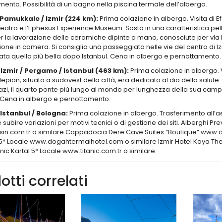
ento. Possibilità di un bagno nella piscina termale dell’albergo.
 Pamukkale / Izmir (224 km):
Prima colazione in albergo. Visita di Efe
atro e l’Ephesus Experience Museum. Sosta in una caratteristica pellet
r la lavorazione delle ceramiche dipinte a mano, conosciute per vla l
one in camera. Si consiglia una passeggiata nelle vie del centro di Iz
ta quella più bella dopo Istanbul. Cena in albergo e pernottamento.
 Izmir / Pergamo / Istanbul (463 km):
Prima colazione in albergo. 
lepion, situato a sudovest della città, era dedicato al dio della salute
, il quarto ponte più lungo al mondo per lunghezza della sua campat
Cena in albergo e pernottamento.
 Istanbul / Bologna:
Prima colazione in albergo. Trasferimento all’aeropo
subire variazioni per motivi tecnici o di gestione dei siti. Alberghi Pre
in.com.tr o similare Cappadocia Dere Cave Suites “Boutique” www.
5* Locale www.dogahtermalhotel.com o similare Izmir Hotel Kaya The
anic Kartal 5* Locale www.titanic.com.tr o similare.
otti correlati