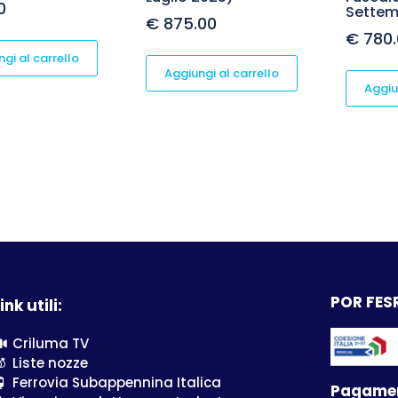
0
Settem
€
875.00
€
780.
gi al carrello
Aggiungi al carrello
Aggiu
POR FESR
ink utili:
Criluma TV
Liste nozze
Ferrovia Subappennina Italica
Pagamen