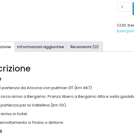
COD:
tre
fuori por
izione
Informazioni aggiuntive
Recensioni (0)
rizione
1
0
partenza
da Ancona con pullman GT (km 467)
0
circa
arrivo a Bergamo.
Pranzo libero a
Bergamo
Alta
e visita guidata
0
partenza per la
Valtellina
(km 113).
arrivo in hotel.
ernottamento a Tirano o dintorni.
2