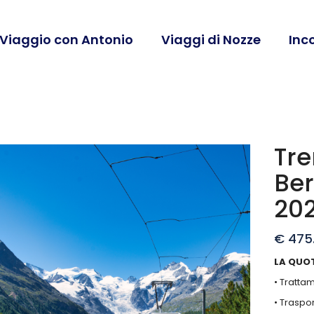
 Viaggio con Antonio
Viaggi di Nozze
Inc
Tre
Ber
20
€
475
LA QUO
• Tratta
• Traspo