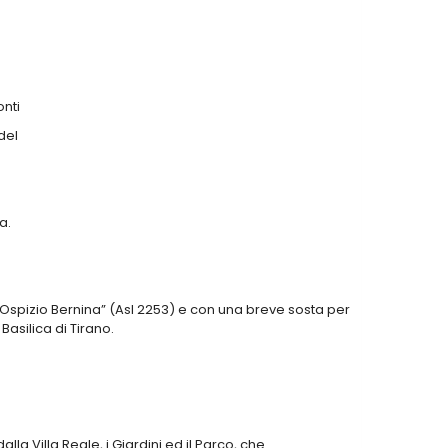
onti
del
a.
 “Ospizio Bernina” (Asl 2253) e con una breve sosta per
Basilica di Tirano.
lla Villa Reale, i Giardini ed il Parco, che