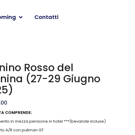
oming
Contatti
nino Rosso del
nina (27-29 Giugno
25)
.00
TA COMPRENDE:
mento in mezza pensione in hotel ***(bevande incluse)
rto A/R con pullman GT