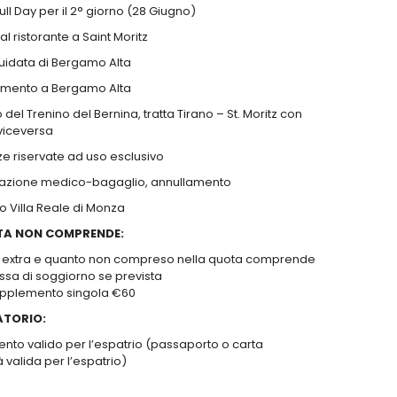
ull Day per il 2° giorno (28 Giugno)
al ristorante a Saint Moritz
 guidata di Bergamo Alta
rimento a Bergamo Alta
to del Trenino del Bernina, tratta Tirano – St. Moritz con
viceversa
ze riservate ad uso esclusivo
razione medico-bagaglio, annullamento
so Villa Reale di Monza
TA NON COMPRENDE:
i extra e quanto non compreso nella quota comprende
ssa di soggiorno se prevista
pplemento singola €60
ATORIO:
nto valido per l’espatrio (passaporto o carta
à valida per l’espatrio)