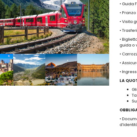
• Guida F
• Pranzo 
• Visita
• Trasfe
• Bigliet
guida o 
• Carroz
• Assicu
• Ingres
LA QUO
Gl
Ta
Su
OBBLIG
• Docume
d’identit