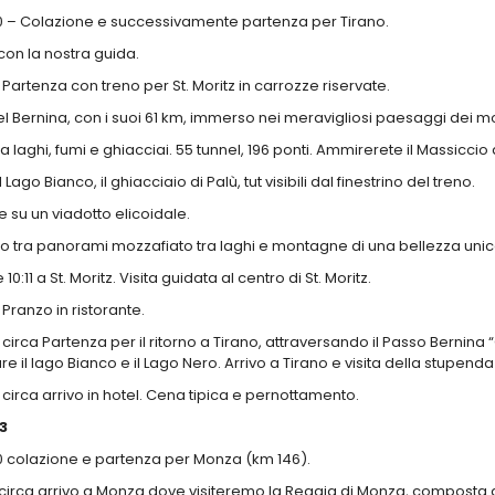
0 –
Colazione e successivamente partenza per
Tirano
.
con la nostra guida.
Partenza con treno per
St. Moritz
in carrozze riservate.
del Bernina, con i suoi 61 km, immerso nei meravigliosi paesaggi dei m
tra laghi, fumi e ghiacciai. 55 tunnel, 196 ponti. Ammirerete il Massiccio 
l Lago Bianco, il ghiacciaio di Palù, tut visibili dal finestrino del treno.
 su un viadotto elicoidale.
o tra panorami mozzafiato tra laghi e montagne di una bellezza unic
 10:11
a St. Moritz. Visita guidata al centro di St. Moritz.
0
Pranzo in ristorante.
 circa
Partenza per il ritorno a Tirano, attraversando il Passo Bernina
re il lago Bianco e il Lago Nero. Arrivo a Tirano e visita della stupenda 
 circa
arrivo in hotel. Cena tipica e pernottamento.
3
0
colazione e partenza per
Monza
(km 146).
circa arrivo a
Monza
dove visiteremo la
Reggia di Monza
, composta da