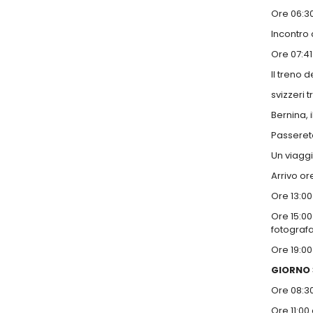
Ore 06:3
Incontro 
Ore 07:41
Il treno 
svizzeri 
Bernina, i
Passerete
Un viaggi
Arrivo
ore
Ore 13:0
Ore 15:00
fotografa
Ore 19:00
GIORNO 
Ore 08:3
Ore 11:00