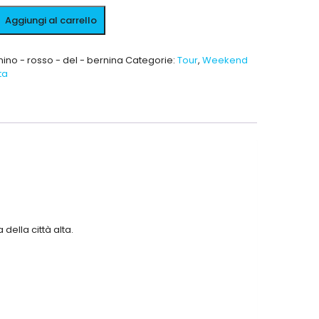
Aggiungi al carrello
nino - rosso - del - bernina
Categorie:
Tour
,
Weekend
ta
 della città alta.