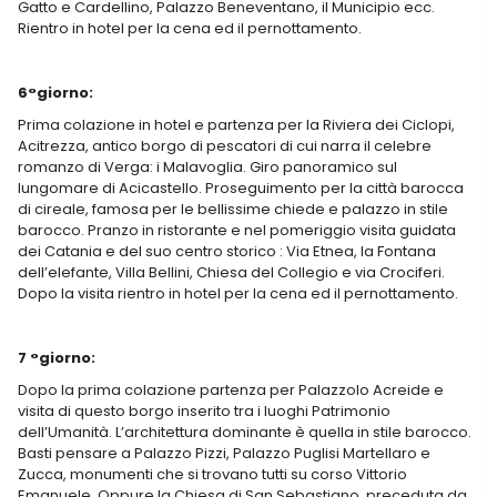
Gatto e Cardellino, Palazzo Beneventano, il Municipio ecc.
Rientro in hotel per la cena ed il pernottamento.
6°giorno:
Prima colazione in hotel e partenza per la Riviera dei Ciclopi,
Acitrezza, antico borgo di pescatori di cui narra il celebre
romanzo di Verga: i Malavoglia. Giro panoramico sul
lungomare di Acicastello. Proseguimento per la città barocca
di cireale, famosa per le bellissime chiede e palazzo in stile
barocco. Pranzo in ristorante e nel pomeriggio visita guidata
dei Catania e del suo centro storico : Via Etnea, la Fontana
dell’elefante, Villa Bellini, Chiesa del Collegio e via Crociferi.
Dopo la visita rientro in hotel per la cena ed il pernottamento.
7 °giorno:
Dopo la prima colazione partenza per Palazzolo Acreide e
visita di questo borgo inserito tra i luoghi Patrimonio
dell’Umanità. L’architettura dominante è quella in stile barocco.
Basti pensare a Palazzo Pizzi, Palazzo Puglisi Martellaro e
Zucca, monumenti che si trovano tutti su corso Vittorio
Emanuele. Oppure la Chiesa di San Sebastiano, preceduta da