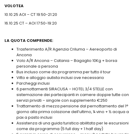
VOLOTEA
10.10.25
AOI – CT
19:50-21:20
16.10.25
CT – AOI
17:50-19:20
LA QUOTA COMPRENDE:
Trasferimento A/R Agenzia Criluma – Aereoporto di
Ancona
Volo A/R Ancona – Catania – Bagaglio 10Kg + borsa
personale a persona
Bus incluso come da programma per tutto il tour
Vitto e alloggio autista inclusi ove necessario
Parcheggi inclusi
6 pernottamenti SIRACUSA – HOTEL 3/4 STELLE con
sistemazione dei partecipanti in camere doppie tutte con
servizi privati – singole con supplemento €250
Trattamento di mezza pensione dal pernottamento del 1°
giorno alla prima colazione dell’ultimo, ¼ vino + ½ acqua a
pax a pasto inclusi
Assistenza di una guida turistica abilitata per le escursioni
come da programma (5 full day + 1 half day)