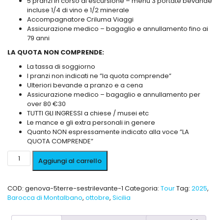
5 pranzi in corso di escursione – menu 3 portate bevande
incluse 1/4 di vino e 1/2 minerale
Accompagnatore Criluma Viaggi
Assicurazione medico – bagaglio e annullamento fino ai
79 anni
LA QUOTA NON COMPRENDE:
La tassa di soggiorno
I pranzi non indicati ne ”la quota comprende”
Ulteriori bevande a pranzo e a cena
Assicurazione medico – bagaglio e annullamento per
over 80 €30
TUTTI GLI INGRESSI a chiese / musei etc
Le mance e gli extra personali in genere
Quanto NON espressamente indicato alla voce ”LA
QUOTA COMPRENDE”
Aggiungi al carrello
COD:
genova-5terre-sestrilevante-1
Categoria:
Tour
Tag:
2025
,
Barocca di Montalbano
,
ottobre
,
Sicilia