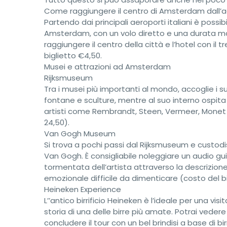
Come raggiungere il centro di Amsterdam dall’a
Partendo dai principali aeroporti italiani è possib
Amsterdam, con un volo diretto e una durata mass
raggiungere il centro della città e l’hotel con il
biglietto €4,50.
Musei e attrazioni ad Amsterdam
Rijksmuseum
Tra i musei più importanti al mondo, accoglie i su
fontane e sculture, mentre al suo interno ospita
artisti come Rembrandt, Steen, Vermeer, Monet 
24,50).
Van Gogh Museum
Si trova a pochi passi dal Rijksmuseum e custodi
Van Gogh. È consigliabile noleggiare un audio gui
tormentata dell’artista attraverso la descrizion
emozionale difficile da dimenticare (costo del bi
Heineken Experience
L’’antico birrificio Heineken è l’ideale per una vis
storia di una delle birre più amate. Potrai veder
concludere il tour con un bel brindisi a base di 