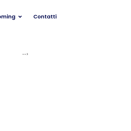
oming
Contatti
-->