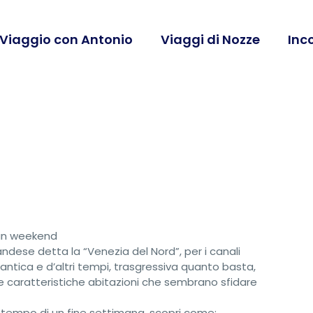
 Viaggio con Antonio
Viaggi di Nozze
Inc
 un weekend
dese detta la “Venezia del Nord”, per i canali
ntica e d’altri tempi, trasgressiva quanto basta,
ue caratteristiche abitazioni che sembrano sfidare
tempo di un fine settimana, scopri come: