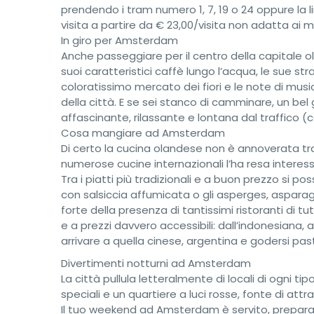
prendendo i tram numero 1, 7, 19 o 24 oppure la l
visita a partire da € 23,00/visita non adatta ai min
In giro per Amsterdam
Anche passeggiare per il centro della capitale o
suoi caratteristici caffè lungo l’acqua, le sue str
coloratissimo mercato dei fiori e le note di mus
della città. E se sei stanco di camminare, un bel g
affascinante, rilassante e lontana dal traffico (c
Cosa mangiare ad Amsterdam
Di certo la cucina olandese non è annoverata tra
numerose cucine internazionali l’ha resa interessa
Tra i piatti più tradizionali e a buon prezzo si 
con salsiccia affumicata o gli asperges, asparagi
forte della presenza di tantissimi ristoranti di tut
e a prezzi davvero accessibili: dall’indonesiana, 
arrivare a quella cinese, argentina e godersi past
Divertimenti notturni ad Amsterdam
La città pullula letteralmente di locali di ogni tip
speciali e un quartiere a luci rosse, fonte di attraz
Il tuo weekend ad Amsterdam è servito, preparati 