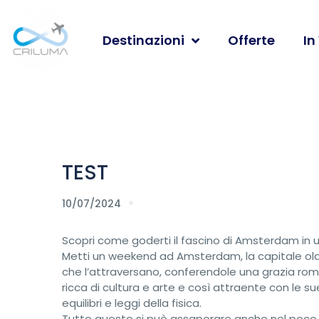
Destinazioni
Offerte
In
TEST
10/07/2024
Scopri come goderti il fascino di Amsterdam in
Metti un weekend ad Amsterdam, la capitale olan
che l’attraversano, conferendole una grazia roma
ricca di cultura e arte e così attraente con le s
equilibri e leggi della fisica.
Tutto questo si può assaporare anche nel poco 