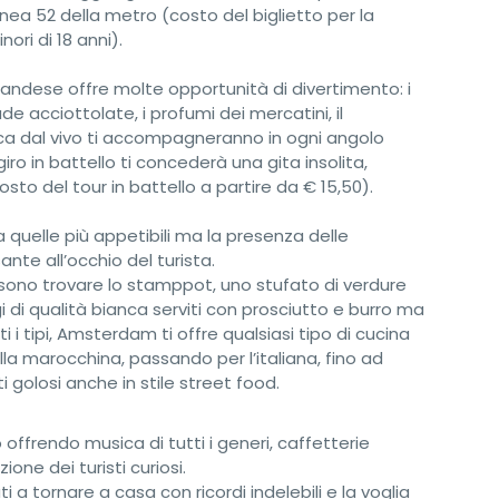
inea 52 della metro (costo del biglietto per la
ori di 18 anni).
landese offre molte opportunità di divertimento: i
ade acciottolate, i profumi dei mercatini, il
ica dal vivo ti accompagneranno in ogni angolo
iro in battello ti concederà una gita insolita,
osto del tour in battello a partire da € 15,50).
 quelle più appetibili ma la presenza delle
nte all’occhio del turista.
possono trovare lo stamppot, uno stufato di verdure
 di qualità bianca serviti con prosciutto e burro ma
ti i tipi, Amsterdam ti offre qualsiasi tipo di cucina
alla marocchina, passando per l’italiana, fino ad
i golosi anche in stile street food.
o offrendo musica di tutti i generi, caffetterie
ione dei turisti curiosi.
a tornare a casa con ricordi indelebili e la voglia