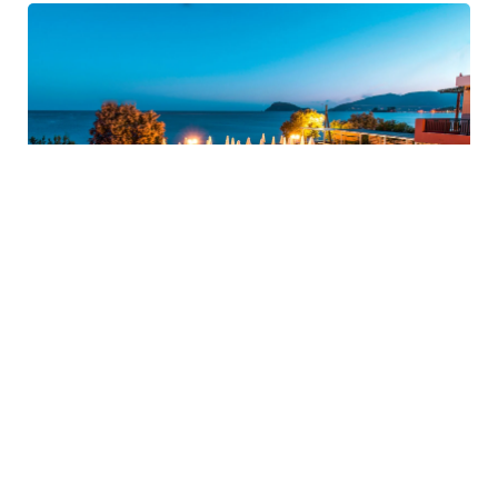
Tipologia Camera:
EXECUTIVE VISTA MARE - DEX
Camere Diponibili:
IN RICHIESTA
Tipologia Pacchetto:
Volo e Soggiorno
Adulti:
2
Bambini:
0