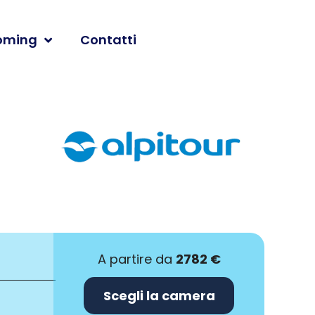
oming
Contatti
A partire da
2782 €
Scegli la camera