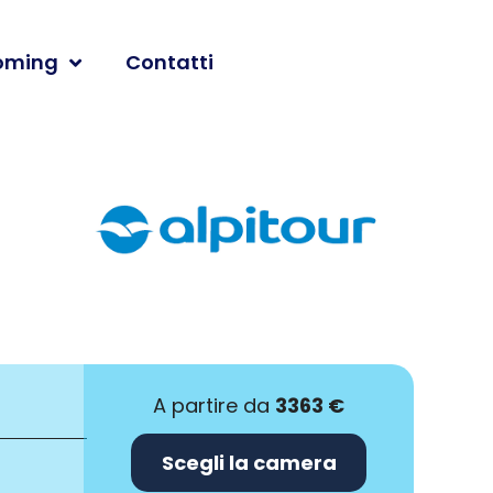
oming
Contatti
A partire da
3363 €
Scegli la camera