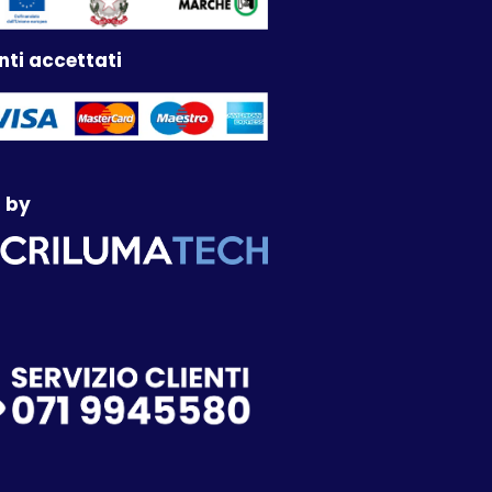
ti accettati
 by