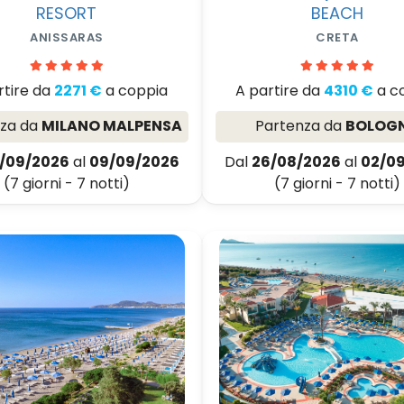
RESORT
BEACH
ANISSARAS
CRETA
rtire da
2271 €
a coppia
A partire da
4310 €
a c
nza da
MILANO MALPENSA
Partenza da
BOLOG
/09/2026
al
09/09/2026
Dal
26/08/2026
al
02/0
(7 giorni - 7 notti)
(7 giorni - 7 notti)