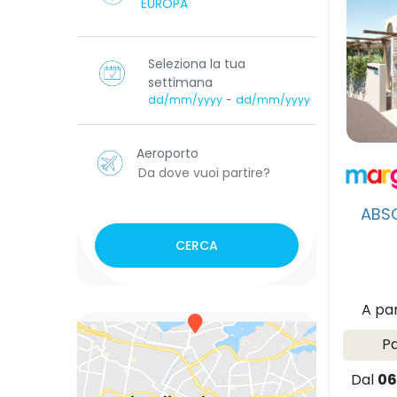
Seleziona la tua
settimana
dd/mm/yyyy
-
dd/mm/yyyy
Aeroporto
ABSO
CERCA
A pa
P
Dal
06