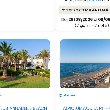
A partire da
1918 €
a c
Partenza da
MILANO MA
Dal
29/08/2026
al
05/0
(7 giorni - 7 notti)
CLUB ANNABELLE BEACH
ALPICLUB AQUILA RIT