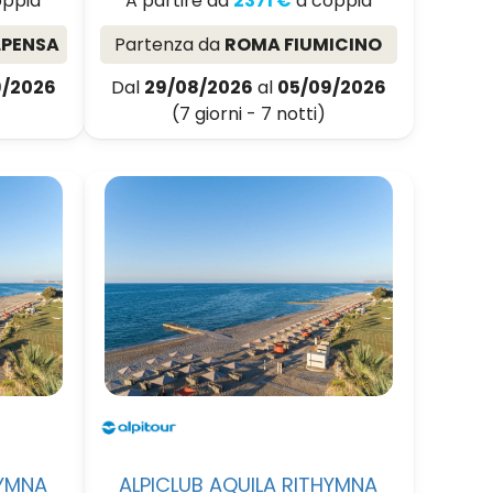
oppia
A partire da
2371 €
a coppia
LPENSA
Partenza da
ROMA FIUMICINO
9/2026
Dal
29/08/2026
al
05/09/2026
(7 giorni - 7 notti)
HYMNA
ALPICLUB AQUILA RITHYMNA