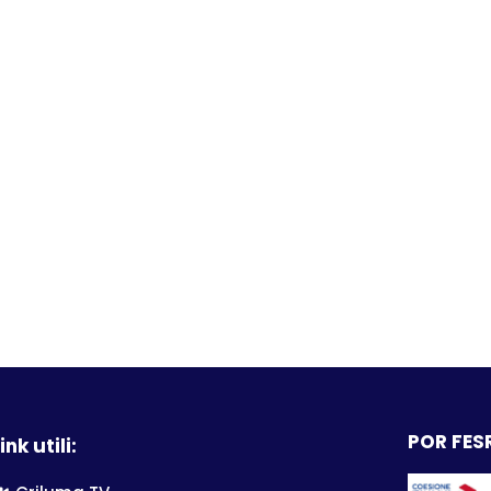
POR FESR
ink utili: