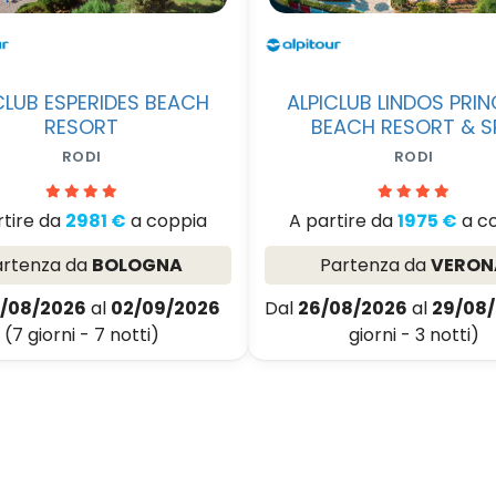
CLUB ESPERIDES BEACH
ALPICLUB LINDOS PRI
RESORT
BEACH RESORT & S
RODI
RODI
rtire da
2981 €
a coppia
A partire da
1975 €
a c
artenza da
BOLOGNA
Partenza da
VERON
/08/2026
al
02/09/2026
Dal
26/08/2026
al
29/08
(7 giorni - 7 notti)
giorni - 3 notti)