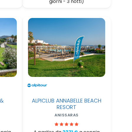
giorni - 3 notti)
 &
ALPICLUB ANNABELLE BEACH
RESORT
ANISSARAS