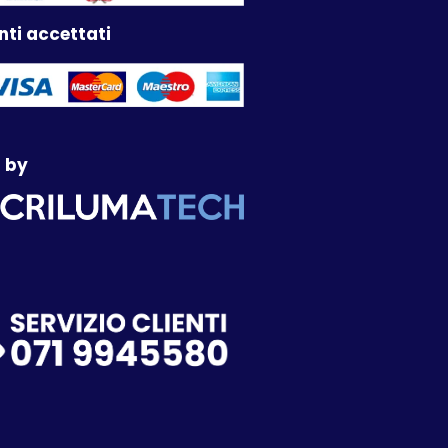
ti accettati
 by