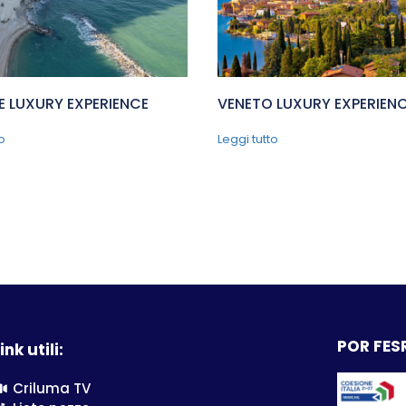
 LUXURY EXPERIENCE
VENETO LUXURY EXPERIEN
o
Leggi tutto
POR FESR
ink utili:
Criluma TV