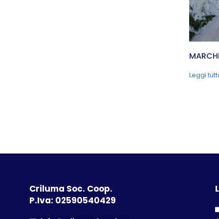
MARCHE
Leggi tutt
Criluma Soc. Coop.
L
P.Iva: 02590540429