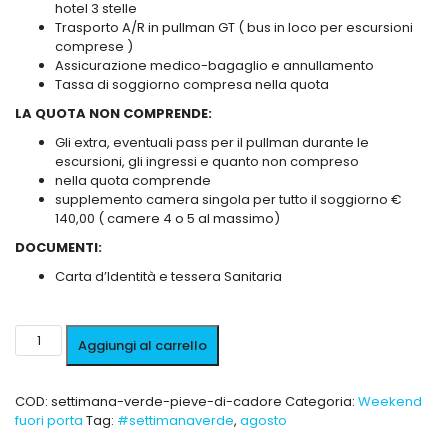
hotel 3 stelle
Trasporto A/R in pullman GT ( bus in loco per escursioni
comprese )
Assicurazione medico-bagaglio e annullamento
Tassa di soggiorno compresa nella quota
LA QUOTA NON COMPRENDE:
Gli extra, eventuali pass per il pullman durante le
escursioni, gli ingressi e quanto non compreso
nella quota comprende
supplemento camera singola per tutto il soggiorno €
140,00 ( camere 4 o 5 al massimo)
DOCUMENTI:
Carta d’Identità e tessera Sanitaria
Aggiungi al carrello
COD:
settimana-verde-pieve-di-cadore
Categoria:
Weekend
fuori porta
Tag:
#settimanaverde
,
agosto