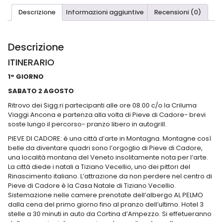
Descrizione
Informazioni aggiuntive
Recensioni (0)
Descrizione
ITINERARIO
1° GIORNO
SABATO 2 AGOSTO
Ritrovo dei Sigg.ri partecipanti alle ore 08.00 c/o la Criluma
Viaggi Ancona e partenza alla volta d
i
Pieve di Cadore- brevi
soste lungo il percorso- pranzo libero in autogrill.
PIEVE DI CADORE
: è una città d’arte in Montagna. Montagne così
belle da diventare quadri sono l’orgoglio di Pieve di Cadore,
una località montana del Veneto insolitamente nota per l’arte.
La città diede i natali a Tiziano Vecellio, uno dei pittori del
Rinascimento italiano. L’attrazione da non perdere nel centro di
Pieve di Cadore è la Casa Natale di Tiziano Vecellio.
Sistemazione nelle camere prenotate dell’albergo AL PELMO
dalla cena del primo giorno fino al pranzo dell’ultimo. Hotel 3
stelle a 30 minuti in auto da Cortina d’Ampezzo. Si effetueranno