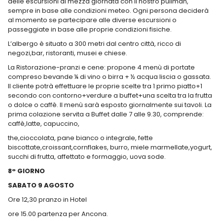
delle escursioni di mezza giornata con il nostro pullman,
sempre in base alle condizioni meteo. Ogni persona deciderà
al momento se partecipare alle diverse escursioni o
passeggiate in base alle proprie condizioni fisiche.
L’albergo è situato a 300 metri dal centro città, ricco di
negozi,bar, ristoranti, musei e chiese.
La Ristorazione-pranzi e cene: propone 4 menù di portate
compreso bevande ¼ di vino o birra + ½ acqua liscia o gassata.
Il cliente potrà effettuare le proprie scelte tra 1 primo piatto+1
secondo con contorno+verdure a buffet+una scelta tra la frutta
o dolce o caffè. Il menù sarà esposto giornalmente sui tavoli. La
prima colazione servita a Buffet dalle 7 alle 9.30, comprende:
caffè,latte, capuccino,
the,cioccolata, pane bianco o integrale, fette
biscottate,croissant,cornflakes, burro, miele marmellate,yogurt,
succhi di frutta, affettato e formaggio, uova sode.
8° GIORNO
SABATO 9 AGOSTO
Ore 12,30 pranzo in Hotel
ore 15.00 partenza per Ancona.