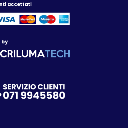
ti accettati
 by