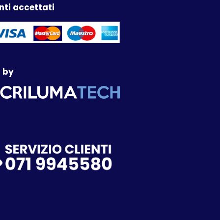
ti accettati
 by