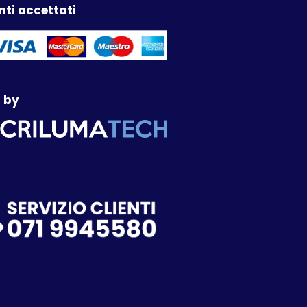
ti accettati
 by