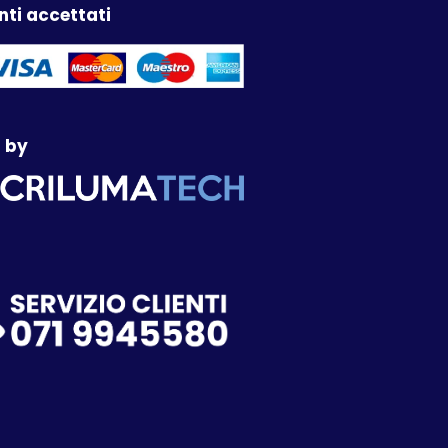
ti accettati
 by