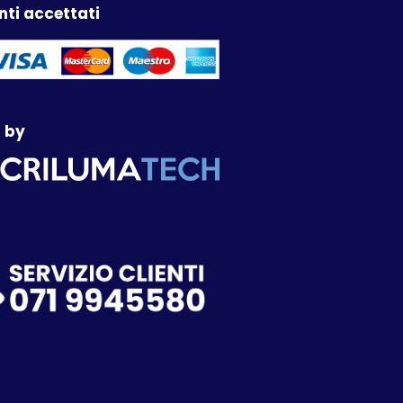
ti accettati
 by