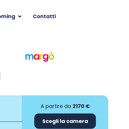
oming
Contatti
A partire da
2170 €
Scegli la camera