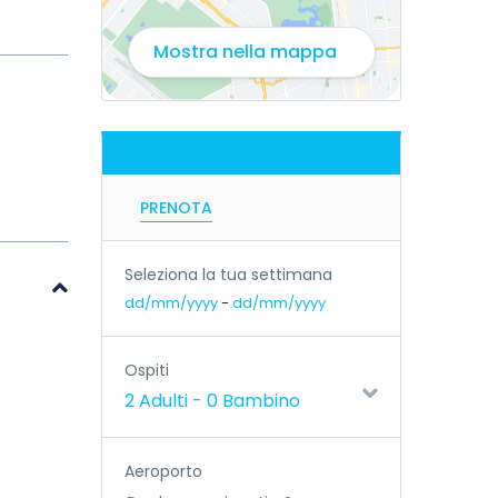
Mostra nella mappa
PRENOTA
Seleziona la tua settimana
dd/mm/yyyy
-
dd/mm/yyyy
Ospiti
2 Adulti
-
0 Bambino
Aeroporto