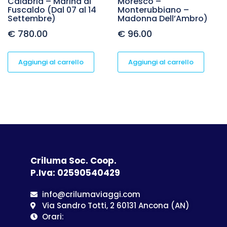
Calabria – Marina di
Moresco –
Fuscaldo (Dal 07 al 14
Monterubbiano –
Settembre)
Madonna Dell’Ambro)
€
780.00
€
96.00
Aggiungi al carrello
Aggiungi al carrello
Criluma Soc. Coop.
P.Iva: 02590540429
info@crilumaviaggi.com
Via Sandro Totti, 2 60131 Ancona (AN)
Orari: