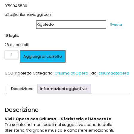
0719945580
b2b@crilumaviaggi.com
spettacolo
Svuota
19 luglio
28 disponibili
Aggiungi al carrello
COD:
rigoletto
Categoria:
Criluma at Opera
Tag:
crilumaatopera
Descrizione
Informazioni aggiuntive
Descrizione
Vivi l’Opera con Criluma – Sferisterio di Macerata
Tre serate indimenticabili nel suggestivo scenario dello
Sferisterio, tra grande musica e atmosfere emozionanti.