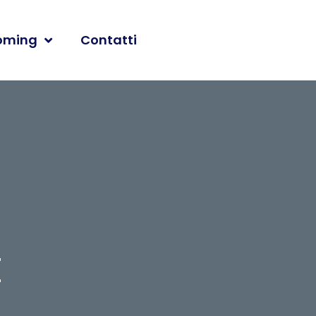
oming
Contatti
E