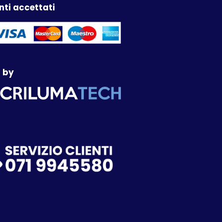
ti accettati
 by