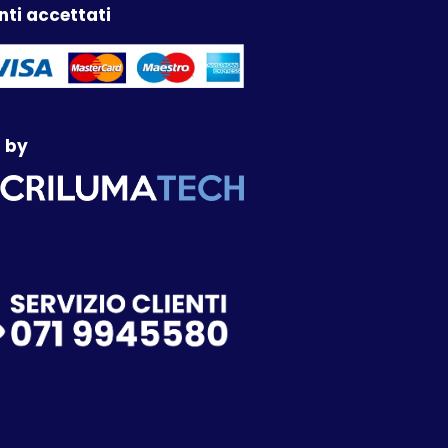
ti accettati
 by