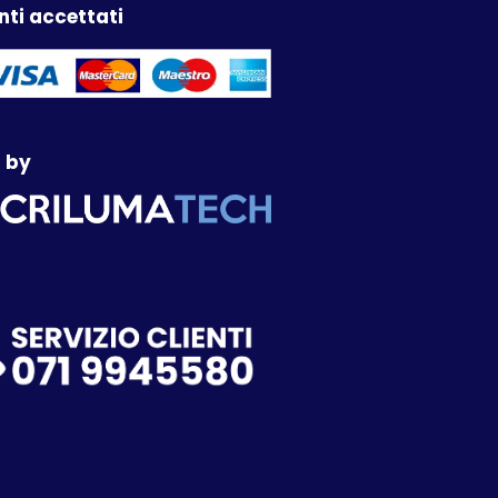
ti accettati
 by