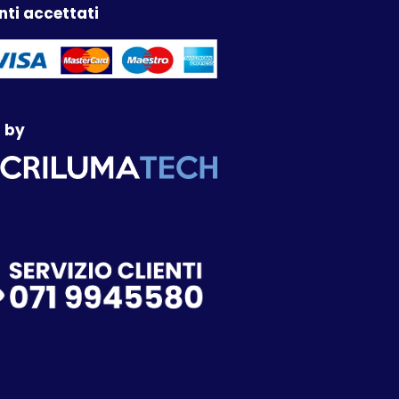
ti accettati
 by