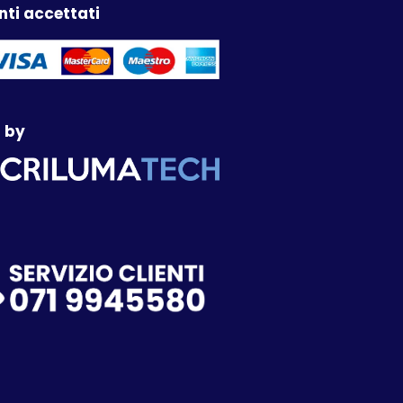
ti accettati
 by