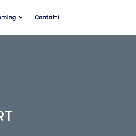
oming
Contatti
RT