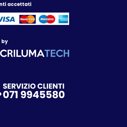
ti accettati
 by