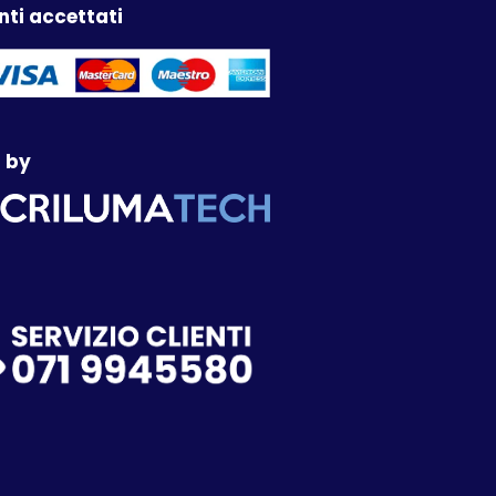
ti accettati
 by