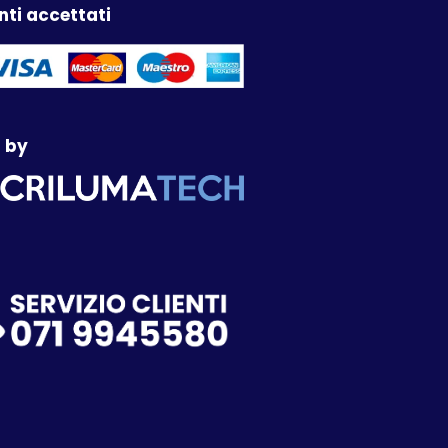
ti accettati
 by