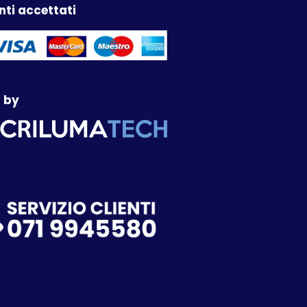
ti accettati
 by