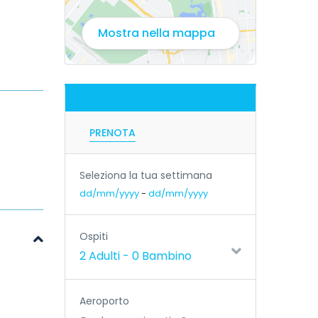
Mostra nella mappa
PRENOTA
Seleziona la tua settimana
dd/mm/yyyy
-
dd/mm/yyyy
Ospiti
2 Adulti
-
0 Bambino
Aeroporto