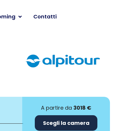
oming
Contatti
A partire da
3018 €
Scegli la camera