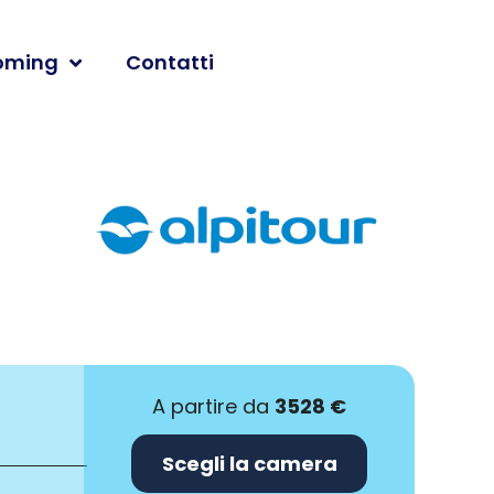
oming
Contatti
A partire da
3528 €
Scegli la camera