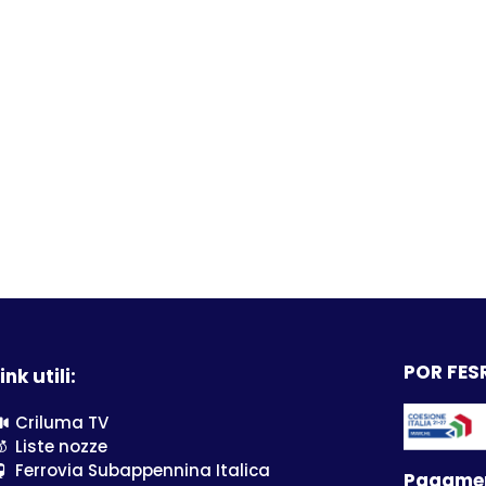
 a quelle selezionate.
ia Camera:
CAMERA COMFORT - CDR
iponibili:
Tipologia Pacchetto:
BILE
Volo e Soggiorno
Prezzo:
:
0
3575.76 €
ia Camera:
CAMERA COMFORT VISTA MARE - V08
iponibili:
Tipologia Pacchetto:
BILE
Volo e Soggiorno
Prezzo:
:
0
3743.76 €