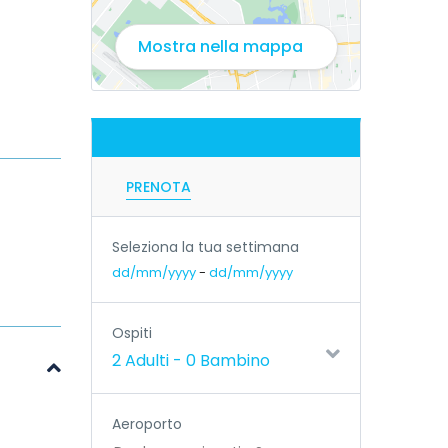
Mostra nella mappa
PRENOTA
Seleziona la tua settimana
dd/mm/yyyy
-
dd/mm/yyyy
Ospiti
2 Adulti
-
0 Bambino
Aeroporto