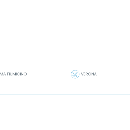
MA FIUMICINO
VERONA
04/09/2026
Aeroporto Partenza:
VERONA