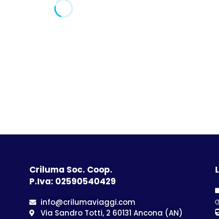
Soluzione disponibile solo su richiesta per date vicine
Tipolog
Camere D
DISPONI
Adulti:
2
Bambini
Tipolog
Camere D
DISPONI
Adulti:
2
Bambini