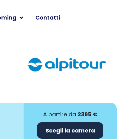
oming
Contatti
A partire da
2395 €
Scegli la camera