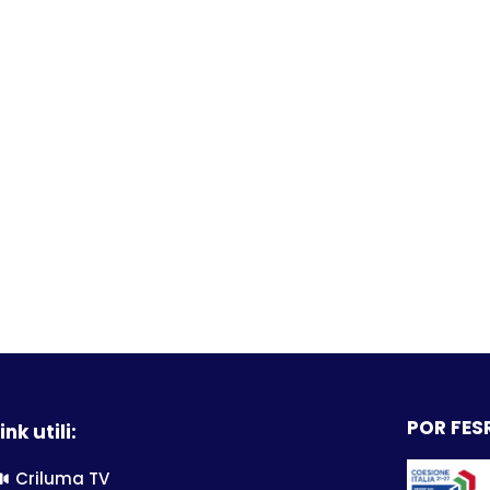
POR FESR
ink utili:
Criluma TV