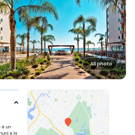
All photo
e è un
muni e la