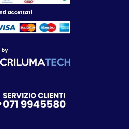
ti accettati
 by