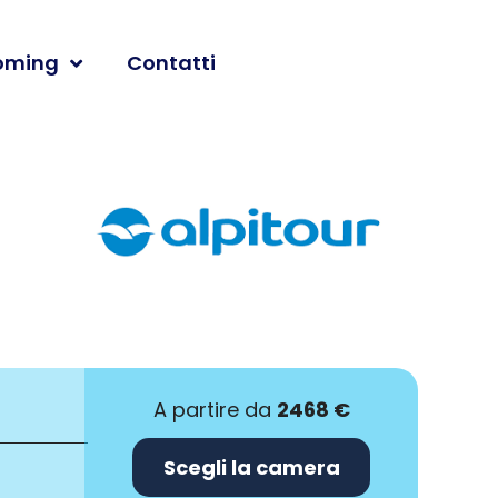
oming
Contatti
A partire da
2468 €
Scegli la camera