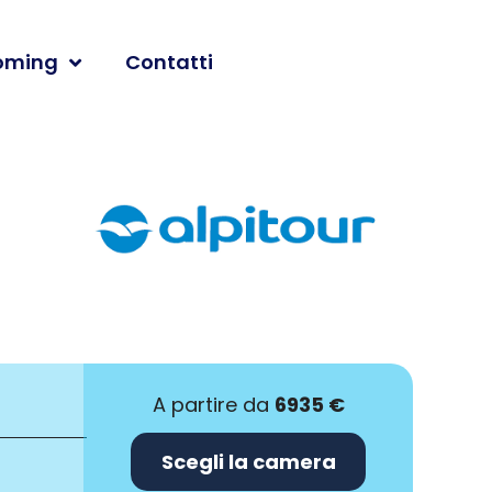
oming
Contatti
A partire da
6935 €
Scegli la camera